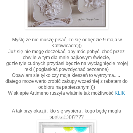
Myślę że nie muszę pisać, co się odbędzie 9 maja w
Katowicach:)))
Już się nie mogę doczekać, aby móc pobyć, choć przez
chwile w tym dla mnie bajkowym świecie,
gdzie tyle cudnych przydasi będzie na wyciągnięcie mojej
ręki ( pogłaskać powzdychać bezcenne)
Obawiam się tylko czy moja kieszeń to wytrzyma.....
dlatego może warto zrobić zakupy wcześniej z rabatem do
odbioru na papierzanym:)))
W sklepie Artimeno ruszyła właśnie tak możliwość
KLIK
A tak przy okazji , kto się wybiera , kogo będę mogła
spotkać:))))????